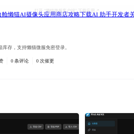
打开
“懒猫微服客户端”
下载应用
力舱
懒猫AI摄像头
应用商店
攻略
下载
AI 助手
开发者
箱库存，支持懒猫微服免密登录。
赞
0 条评论
0 次催更