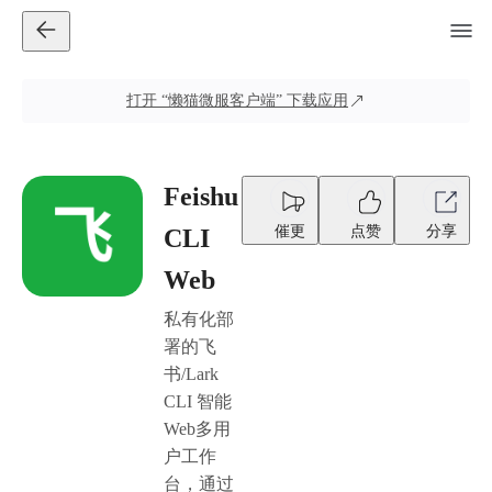
打开
“懒猫微服客户端”
下载应用
Feishu
催更
点赞
分享
CLI
Web
私有化部
署的飞
书/Lark
CLI 智能
Web多用
户工作
台，通过