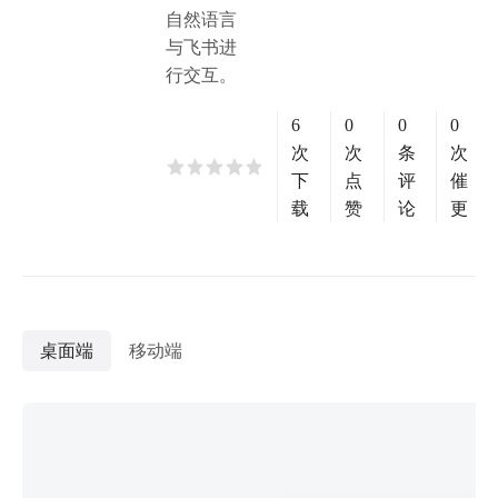
自然语言
与飞书进
行交互。
6
0
0
0
次
次
条
次
下
点
评
催
载
赞
论
更
桌面端
移动端