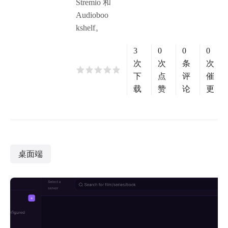
Stremio 和
Audioboo
kshelf。
3
0
0
0
次
次
条
次
下
点
评
催
载
赞
论
更
桌面端