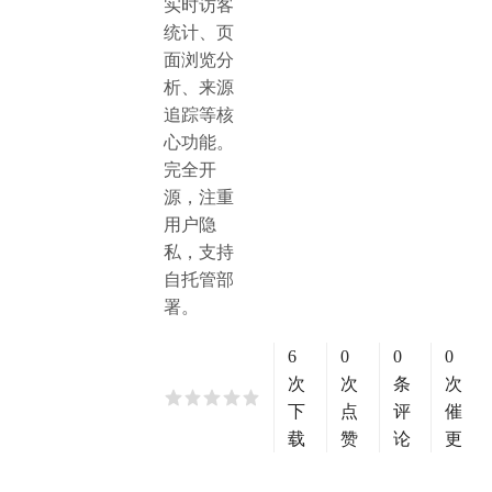
实时访客
统计、页
面浏览分
析、来源
追踪等核
心功能。
完全开
源，注重
用户隐
私，支持
自托管部
署。
6
0
0
0
次
次
条
次
下
点
评
催
载
赞
论
更