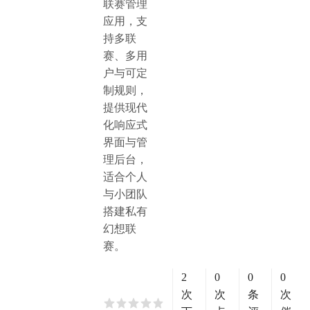
联赛管理
应用，支
持多联
赛、多用
户与可定
制规则，
提供现代
化响应式
界面与管
理后台，
适合个人
与小团队
搭建私有
幻想联
赛。
2
0
0
0
次
次
条
次