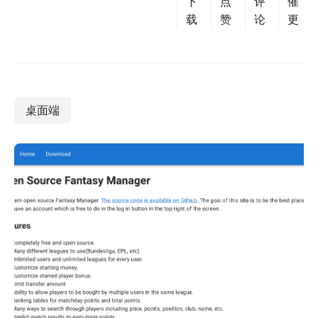
下
点
评
催
载
赞
论
更
桌面端