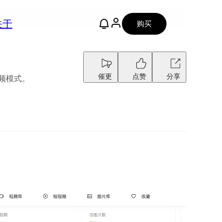
关于
购买
催更
点赞
分享
频模式。