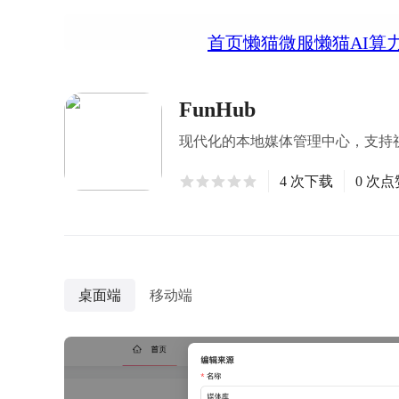
首页
懒猫微服
懒猫AI算
FunHub
现代化的本地媒体管理中心，支持视
4 次下载
0 次点
桌面端
移动端