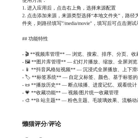
使用方法：
1. 进入应用后，点击右上角，选择来源配置
2. 点击添加来源，来源类型选择“本地文件夹”，路径为“
件夹，则路径填写”/media/movie"，填写后可
## 功能特性
- 🎬 **视频库管理** — 浏览、搜索、排序、分页、
- 🖼️ **图片库管理** — 幻灯片播放、缩放、全屏浏览
- 📱 **抖音风格短视频** — 沉浸式全屏播放、上下
- 🏷️ **标签系统** — 自定义标签、颜色、基于标签
- 📜 **播放历史** — 断点续播、进度记忆、观看统计
- 💗 **收藏功能** — 视频/图片统一收藏管理
- 🎨 **B 站主题** — 粉色主题、毛玻璃效果、流畅动
懒猫评分/评论