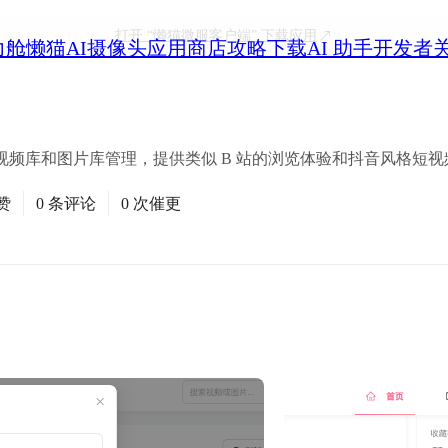
打开
“懒猫微服客户端”
下载应用
力舱
懒猫AI摄像头
应用商店
攻略
下载
AI 助手
开发者
频库和图片库管理，提供类似 B 站的浏览体验和抖音风格短视
赞
0 条评论
0 次催更