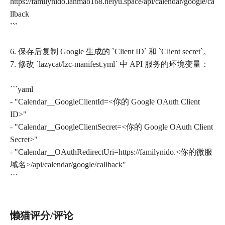
https://familynido.lanmao168.heiyu.space/api/calendar/google/ca
llback
```
6. 保存后复制 Google 生成的 `Client ID` 和 `Client secret`。
7. 修改 `lazycat/lzc-manifest.yml` 中 API 服务的环境变量：
```yaml
- "Calendar__GoogleClientId=<你的 Google OAuth Client
ID>"
- "Calendar__GoogleClientSecret=<你的 Google OAuth Client
Secret>"
- "Calendar__OAuthRedirectUri=https://familynido.<你的微服
域名>/api/calendar/google/callback"
```
懒猫评分/评论