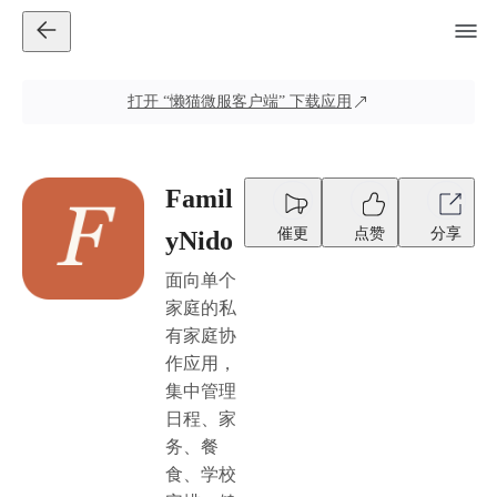
打开
“懒猫微服客户端”
下载应用
Famil
催更
点赞
分享
yNido
面向单个
家庭的私
有家庭协
作应用，
集中管理
日程、家
务、餐
食、学校