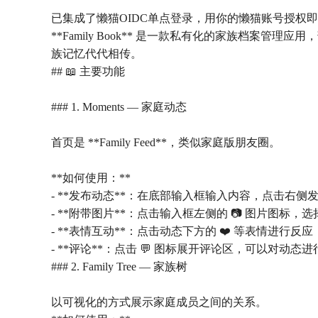
已集成了懒猫OIDC单点登录，用你的懒猫账号授权
**Family Book** 是一款私有化的家族档
族记忆代代相传。
## 📖 主要功能
### 1. Moments — 家庭动态
首页是 **Family Feed**，类似家庭版朋友圈。
**如何使用：**
- **发布动态**：在底部输入框输入内容，点击右侧
- **附带图片**：点击输入框左侧的 📷 图片图标，
- **表情互动**：点击动态下方的 ❤️ 等表情进行反应
- **评论**：点击 💬 图标展开评论区，可以对动态
### 2. Family Tree — 家族树
以可视化的方式展示家庭成员之间的关系。