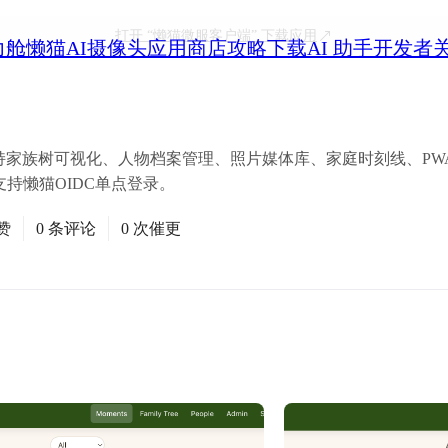
打开
“懒猫微服客户端”
下载应用
力舱
懒猫AI摄像头
应用商店
攻略
下载
AI 助手
开发者
持家族树可视化、人物档案管理、照片媒体库、家庭时刻线、PWA离
支持懒猫OIDC单点登录。
赞
0 条评论
0 次催更