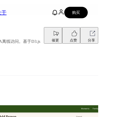
关于
购买
催更
点赞
分享
线访问。基于D3.js