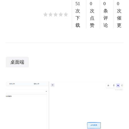
51
0
0
0
次
次
条
次
下
点
评
催
载
赞
论
更
桌面端