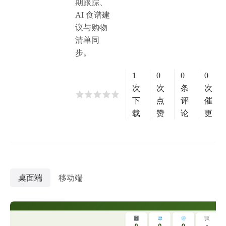
期跟踪、
AI 食谱建
议与购物
清单同
步。
1
0
0
0
次
次
条
次
下
点
评
催
载
赞
论
更
桌面端
移动端