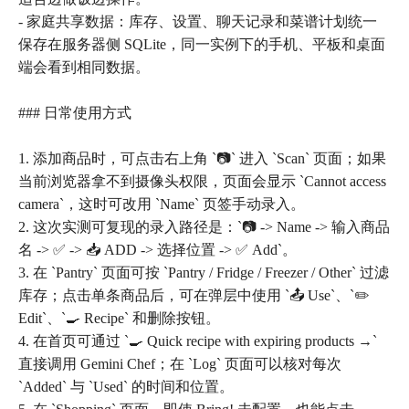
- 家庭共享数据：库存、设置、聊天记录和菜谱计划统一
保存在服务器侧 SQLite，同一实例下的手机、平板和桌面
端会看到相同数据。
### 日常使用方式
1. 添加商品时，可点击右上角 `📷` 进入 `Scan` 页面；如果
当前浏览器拿不到摄像头权限，页面会显示 `Cannot access
camera`，这时可改用 `Name` 页签手动录入。
2. 这次实测可复现的录入路径是：`📷 -> Name -> 输入商品
名 -> ✅ -> 📥 ADD -> 选择位置 -> ✅ Add`。
3. 在 `Pantry` 页面可按 `Pantry / Fridge / Freezer / Other` 过滤
库存；点击单条商品后，可在弹层中使用 `📤 Use`、`✏️
Edit`、`🍳 Recipe` 和删除按钮。
4. 在首页可通过 `🍳 Quick recipe with expiring products →`
直接调用 Gemini Chef；在 `Log` 页面可以核对每次
`Added` 与 `Used` 的时间和位置。