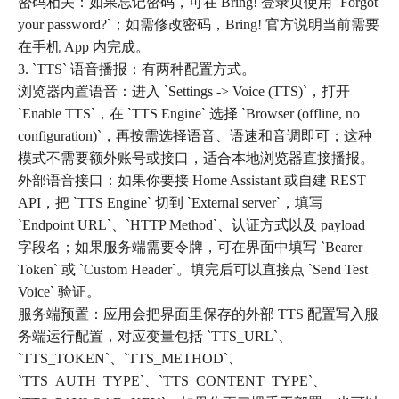
密码相关：如果忘记密码，可在 Bring! 登录页使用 `Forgot
your password?`；如需修改密码，Bring! 官方说明当前需要
在手机 App 内完成。
3. `TTS` 语音播报：有两种配置方式。
浏览器内置语音：进入 `Settings -> Voice (TTS)`，打开
`Enable TTS`，在 `TTS Engine` 选择 `Browser (offline, no
configuration)`，再按需选择语音、语速和音调即可；这种
模式不需要额外账号或接口，适合本地浏览器直接播报。
外部语音接口：如果你要接 Home Assistant 或自建 REST
API，把 `TTS Engine` 切到 `External server`，填写
`Endpoint URL`、`HTTP Method`、认证方式以及 payload
字段名；如果服务端需要令牌，可在界面中填写 `Bearer
Token` 或 `Custom Header`。填完后可以直接点 `Send Test
Voice` 验证。
服务端预置：应用会把界面里保存的外部 TTS 配置写入服
务端运行配置，对应变量包括 `TTS_URL`、
`TTS_TOKEN`、`TTS_METHOD`、
`TTS_AUTH_TYPE`、`TTS_CONTENT_TYPE`、