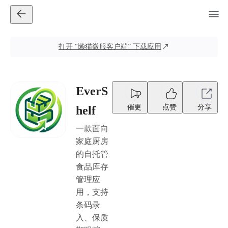
打开
“懒猫微服客户端”
下载应用
EverS
催更
点赞
分享
helf
一款面向
家庭厨房
的自托管
食品库存
管理应
用，支持
条码录
入、保质