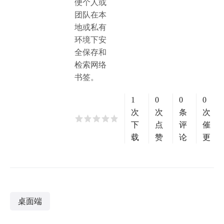
便个人或
团队在本
地或私有
环境下安
全保存和
检索网络
书签。
1
0
0
0
次
次
条
次
下
点
评
催
载
赞
论
更
桌面端