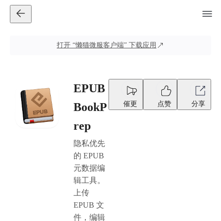
打开
“懒猫微服客户端”
下载应用
EPUB
催更
点赞
分享
BookP
rep
隐私优先
的 EPUB
元数据编
辑工具。
上传
EPUB 文
件，编辑