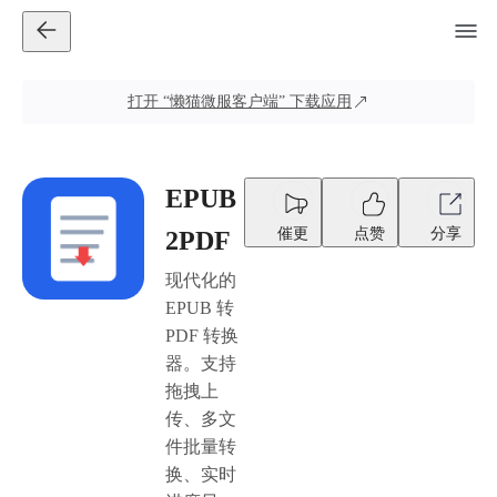
打开
“懒猫微服客户端”
下载应用
EPUB
催更
点赞
分享
2PDF
现代化的
EPUB 转
PDF 转换
器。支持
拖拽上
传、多文
件批量转
换、实时