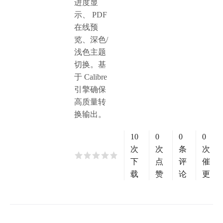
进度显
示、 PDF
在线预
览、深色/
浅色主题
切换。基
于 Calibre
引擎确保
高质量转
换输出。
10
0
0
0
次
次
条
次
下
点
评
催
载
赞
论
更