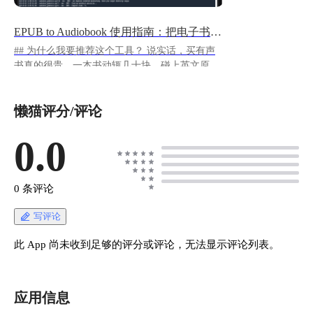
EPUB to Audiobook 使用指南：把电子书变成有声书
## 为什么我要推荐这个工具？ 说实话，买有声
书真的很贵。一本书动辄几十块，碰上英文原版
更是贵得离谱。但是电子书就便宜多了，有时候
甚至免费。那问题来了：能不能把手头的电子书
懒猫评分/评论
变成有声书呢？ EPUB to Audiobook 这个项目就
是专门干这事儿的。用过之后我觉得挺香的，所
以来分享一下。 **最大的优势：选择多** - 支持
0.0
微软Azure TTS（声音质量最好） - 支持OpenAI
TTS（也很不错，但要花钱） - 支持Edge
TTS（免费！声音质量还行） - 支持本地Piper
0 条评论
TTS（完全离线，隐私性最好）
https://appstore.lazycat.cloud/#/shop/detail/cloud.laz
写评论
ycat.app.epub2audiobook ## 快速上手 应用安装
后，打开主页面 ![image.png](https://lzc-
此 App 尚未收到足够的评分或评论，无法显示评论列表。
playground-1301583638.cos.ap-
chengdu.myqcloud.com/guidelines/496/b8a97111-
2804-47d5-860a-a824cc3eb33b.png "image.png")
应用信息
上半部分：基础设置区 这部分是进行有声书转换