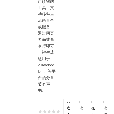
声读物的
工具，支
持多种主
流语音合
成服务，
通过网页
界面或命
令行即可
一键生成
适用于
Audioboo
kshelf等平
台的分章
节有声
书。
22
0
0
0
次
次
条
次