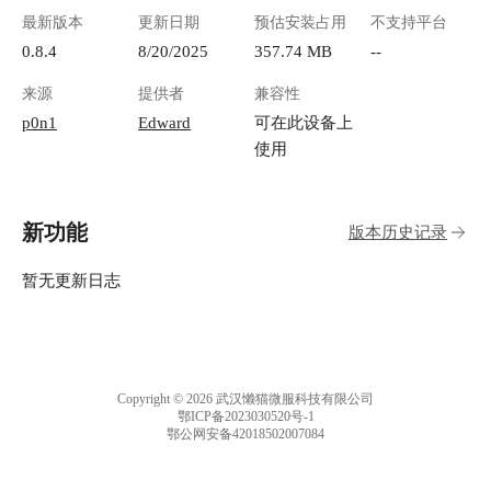
的核心，包含了文件的上传和一些基础的转换设
最新版本
更新日期
预估安装占用
不支持平台
置。 左上角：Select the book file to process (选择
要处理的电子书文件) 这里就是你上传 EPUB 电
0.8.4
8/20/2025
357.74 MB
--
子书的地方。 ![image.png](https://lzc-playground-
来源
提供者
兼容性
1301583638.cos.ap-
chengdu.myqcloud.com/guidelines/496/e2b85e2b-
p0n1
Edward
可在此设备上
010b-4268-9d33-1a4796cebea0.png "image.png")
使用
中间部分：Set Output Directory (设置输出目录)
这里是告诉工具，把转换好的有声书（MP3 文
件）保存在哪里。 ![image.png](https://lzc-
新功能
版本历史记录
playground-1301583638.cos.ap-
chengdu.myqcloud.com/guidelines/496/a536ecf4-
6d82-43c5-8ba8-94ad32df307a.png "image.png")
暂无更新日志
Worker Count (工作线程数) 这个是给配置比较好
的用户用的。 数字越大，同时处理的章节越多，
转换速度理论上会更快。 ![image.png](https://lzc-
playground-1301583638.cos.ap-
chengdu.myqcloud.com/guidelines/496/2addd478-
Copyright © 2026 武汉懒猫微服科技有限公司
e4d7-4643-ae5a-4b5b7a515346.png "image.png")
鄂ICP备2023030520号-1
鄂公网安备42018502007084
右上角：Enable Preview Mode (启用预览模式) 这
个功能超级实用！ 强烈建议你第一次使用时勾选
它。 **勾选后，它只会解析并显示章节信息，但