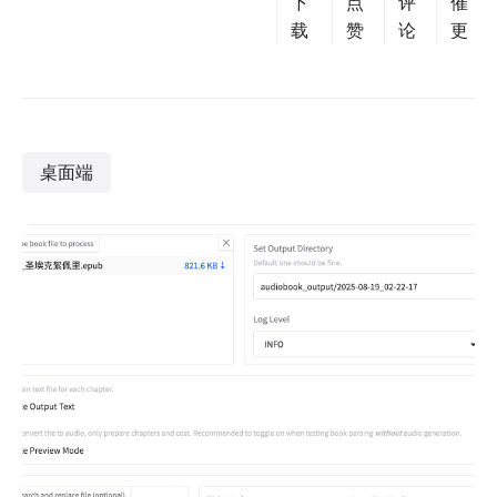
下
点
评
催
载
赞
论
更
桌面端