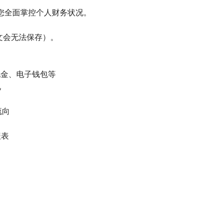
帮助您全面掌控个人财务状况。
中文会无法保存）。
、现金、电子钱包等
况
流向
报表