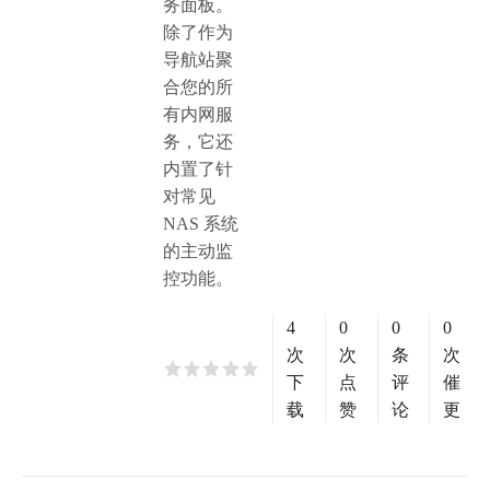
务面板。
除了作为
导航站聚
合您的所
有内网服
务，它还
内置了针
对常见
NAS 系统
的主动监
控功能。
4
0
0
0
次
次
条
次
下
点
评
催
载
赞
论
更