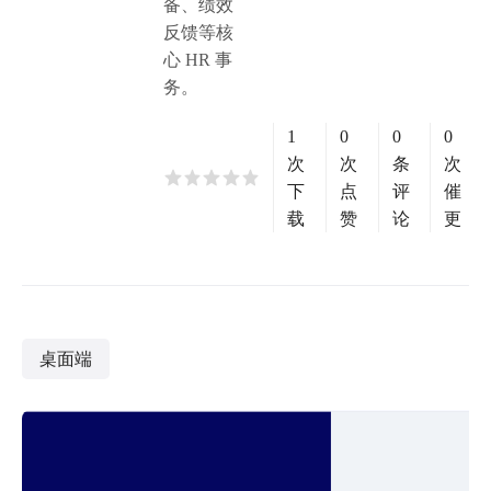
备、绩效
反馈等核
心 HR 事
务。
1
0
0
0
次
次
条
次
下
点
评
催
载
赞
论
更
桌面端