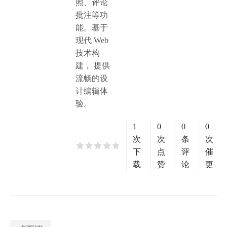
照、评论
批注等功
能。基于
现代 Web
技术构
建， 提供
流畅的设
计编辑体
验。
1
0
0
0
次
次
条
次
下
点
评
催
载
赞
论
更