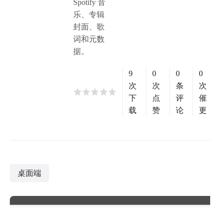
Spotify 音
乐、专辑
封面、歌
词和元数
据。
9
0
0
0
次
次
条
次
下
点
评
催
载
赞
论
更
桌面端