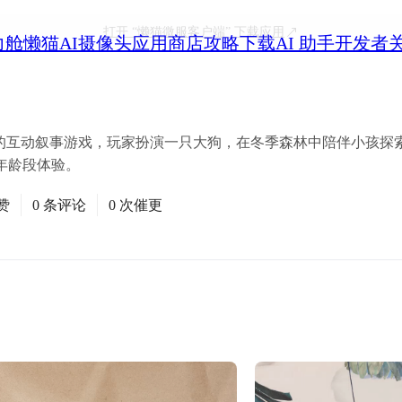
打开
“懒猫微服客户端”
下载应用
力舱
懒猫AI摄像头
应用商店
攻略
下载
AI 助手
开发者
Studio 推出的互动叙事游戏，玩家扮演一只大狗，在冬季森林中陪伴小
年龄段体验。
赞
0 条评论
0 次催更