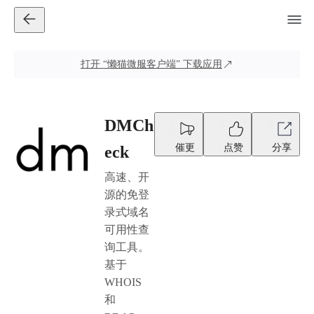
打开
“懒猫微服客户端”
下载应用
DMCh
催更
点赞
分享
eck
高速、开
源的免登
录式域名
可用性查
询工具。
基于
WHOIS
和