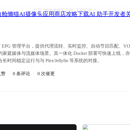
打开
“懒猫微服客户端”
下载应用
力舱
懒猫AI摄像头
应用商店
攻略
下载
AI 助手
开发者
 IPTV 与 EPG 管理平台，提供代理流转、实时监控、自动节目匹配、
家庭媒体与流媒体场景。其一体化 Docker 部署可快速上线，
稳定运行与与 Plex/Jellyfin 等系统的对接。
点赞
0 条评论
0 次催更