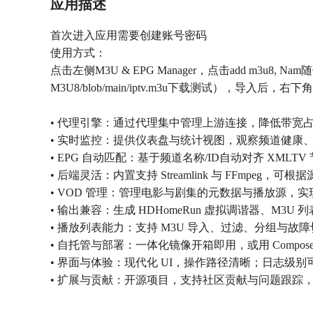
应用描述
首次进入应用需要创建账号密码
使用方式：
点击左侧M3U & EPG Manager，点击add m3u8, Nam随便写，A
M3U8/blob/main/iptv.m3u下载测试），导入后
• 代理引擎：通过代理集中管理上游连接，降低带宽
• 实时监控：提供仪表盘与统计视图，观察频道健康
• EPG 自动匹配：基于频道名称/ID自动对齐 XML
• 后端灵活：内置支持 Streamlink 与 FFmpe
• VOD 管理：管理电影与剧集的元数据与播放源，
• 输出兼容：生成 HDHomeRun 虚拟调谐器、M3U 列表与
• 播放列表能力：支持 M3U 导入、过滤、分组与
• 自托管与部署：一体化镜像开箱即用，或用 Compose 拆分
• 界面与体验：现代化 UI，操作路径清晰；日志级
• 扩展与贡献：开源项目，支持社区贡献与问题跟踪，许可为 