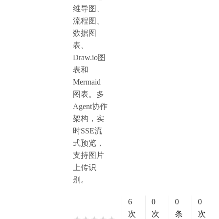
维导图、
流程图、
数据图
表、
Draw.io图
表和
Mermaid
图表。多
Agent协作
架构，实
时SSE流
式预览，
支持图片
上传识
别。
6
0
0
0
次
次
条
次