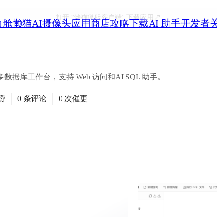
打开
“懒猫微服客户端”
下载应用
力舱
懒猫AI摄像头
应用商店
攻略
下载
AI 助手
开发者
库工作台，支持 Web 访问和AI SQL 助手。
赞
0 条评论
0 次催更