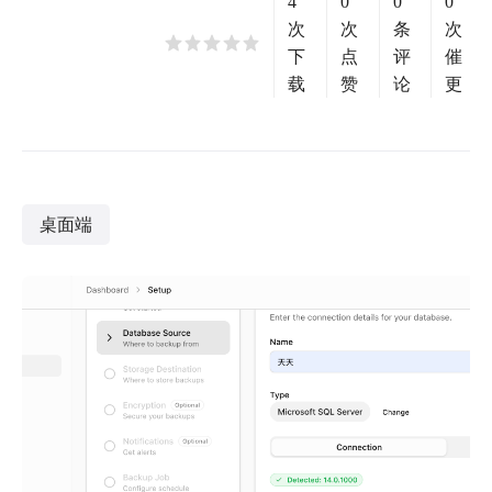
4
0
0
0
次
次
条
次
下
点
评
催
载
赞
论
更
桌面端