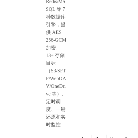
Redis/MS
SQL 等 7
种数据库
引擎，提
供 AES-
256-GCM
加密、
13+ 存储
目标
（S3/SFT
P/WebDA
V/OneDri
ve 等）、
定时调
度、一键
还原和实
时监控