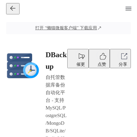
打开
“懒猫微服客户端”
下载应用
DBack
催更
点赞
分享
up
自托管数
据库备份
自动化平
台 - 支持
MySQL/P
ostgreSQL
/MongoD
B/SQLite/