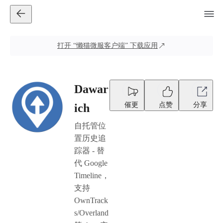
打开
“懒猫微服客户端”
下载应用
Dawar
催更
点赞
分享
ich
自托管位
置历史追
踪器 - 替
代 Google
Timeline，
支持
OwnTrack
s/Overland