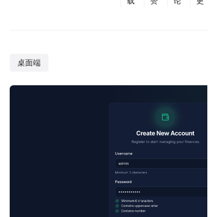
载
赞
论
更
桌面端