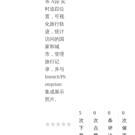
等 App 实
时追踪位
置，可视
化旅行轨
迹，统计
访问的国
家和城
市，管理
旅行记
录，并与
Immich/Ph
otoprism
集成展示
照片。
5
0
0
0
次
次
条
次
下
点
评
催