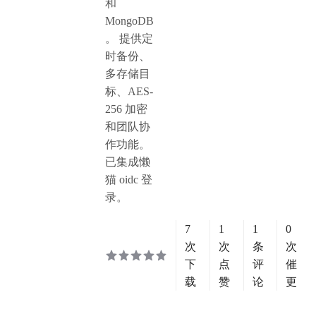
和
MongoDB
。 提供定
时备份、
多存储目
标、AES-
256 加密
和团队协
作功能。
已集成懒
猫 oidc 登
录。
7
1
1
0
次
次
条
次
下
点
评
催
载
赞
论
更