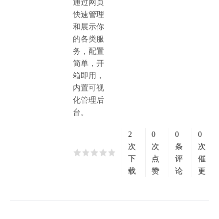
通过网页
快速管理
和展示你
的各类服
务，配置
简单，开
箱即用，
内置可视
化管理后
台。
2
0
0
0
次
次
条
次
下
点
评
催
载
赞
论
更