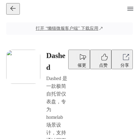
打开
“懒猫微服客户端”
下载应用
Dashe
催更
点赞
分享
d
Dashed 是
一款极简
自托管仪
表盘，专
为
homelab
场景设
计，支持