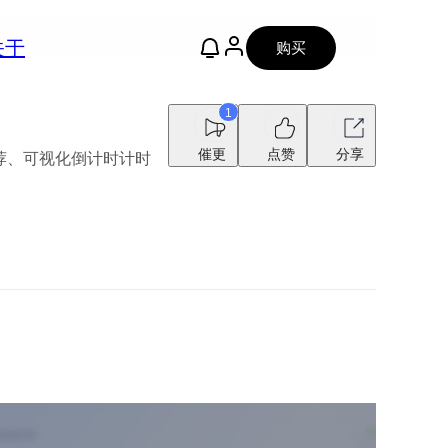
关于
购买
1
催更
点赞
分享
推荐、可视化倒计时计时