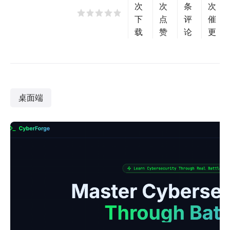
次
次
条
次
下
点
评
催
载
赞
论
更
桌面端