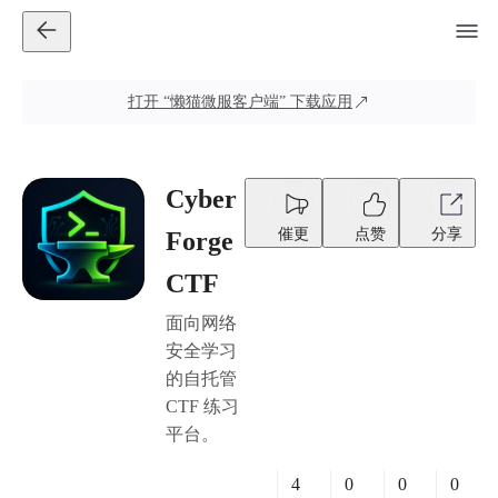
打开
“懒猫微服客户端”
下载应用
Cyber
催更
点赞
分享
Forge
CTF
面向网络
安全学习
的自托管
CTF 练习
平台。
4
0
0
0