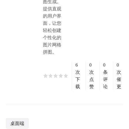
图生成。
提供直观
的用户界
面，让您
轻松创建
个性化的
图片网格
拼图。
6
0
0
0
次
次
条
次
下
点
评
催
载
赞
论
更
桌面端