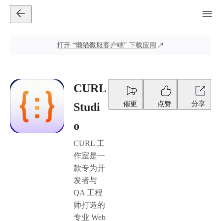
打开
“懒猫微服客户端”
下载应用
CURL
催更
点赞
分享
Studi
o
CURL 工
作室是一
款专为开
发者与
QA 工程
师打造的
专业 Web