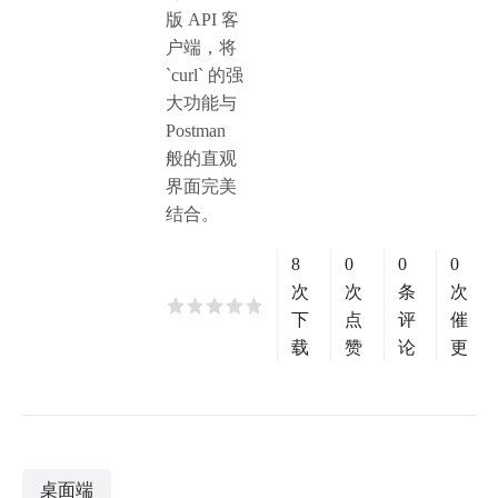
版 API 客
户端，将
`curl` 的强
大功能与
Postman
般的直观
界面完美
结合。
8
0
0
0
次
次
条
次
下
点
评
催
载
赞
论
更
桌面端