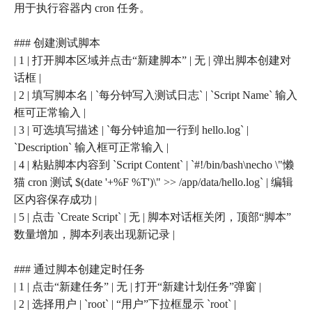
用于执行容器内 cron 任务。
### 创建测试脚本
| 1 | 打开脚本区域并点击“新建脚本” | 无 | 弹出脚本创建对
话框 |
| 2 | 填写脚本名 | `每分钟写入测试日志` | `Script Name` 输入
框可正常输入 |
| 3 | 可选填写描述 | `每分钟追加一行到 hello.log` |
`Description` 输入框可正常输入 |
| 4 | 粘贴脚本内容到 `Script Content` | `#!/bin/bash\necho \"懒
猫 cron 测试 $(date '+%F %T')\" >> /app/data/hello.log` | 编辑
区内容保存成功 |
| 5 | 点击 `Create Script` | 无 | 脚本对话框关闭，顶部“脚本”
数量增加，脚本列表出现新记录 |
### 通过脚本创建定时任务
| 1 | 点击“新建任务” | 无 | 打开“新建计划任务”弹窗 |
| 2 | 选择用户 | `root` | “用户”下拉框显示 `root` |