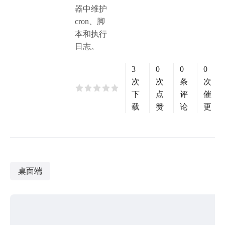
器中维护
cron、脚
本和执行
日志。
3
0
0
0
次
次
条
次
下
点
评
催
载
赞
论
更
桌面端