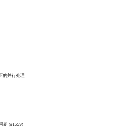
持真正的并行处理
题 (#1559)