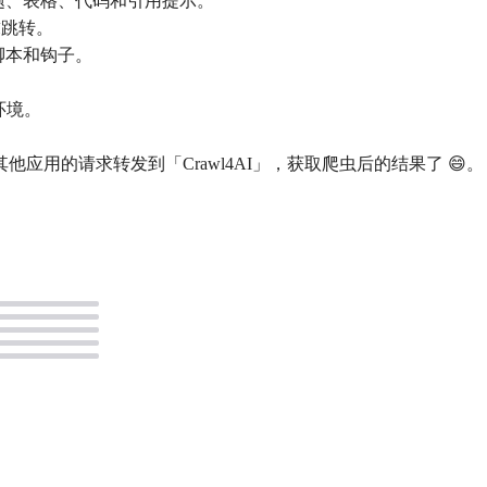
支持标题、表格、代码和引用提示。
求跳转。
户脚本和钩子。
。
云环境。
用的请求转发到「Crawl4AI」，获取爬虫后的结果了 😄。
。