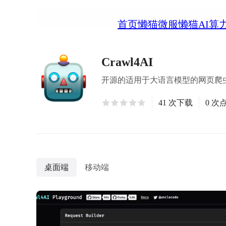
首页
懒猫微服
懒猫AI算
Crawl4AI
开源的适用于大语言模型的网页爬
41 次下载
0 次
桌面端
移动端