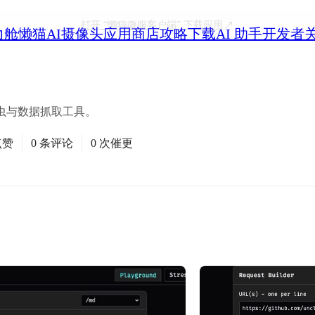
打开
“懒猫微服客户端”
下载应用
力舱
懒猫AI摄像头
应用商店
攻略
下载
AI 助手
开发者
虫与数据抓取工具。
点赞
0 条评论
0 次催更