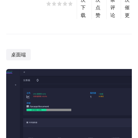
下
点
评
催
载
赞
论
更
桌面端