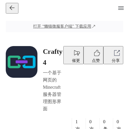
打开
“懒猫微服客户端”
下载应用
Crafty
催更
点赞
分享
4
一个基于
网页的
Minecraft
服务器管
理图形界
面
1
0
0
0
次
次
条
次