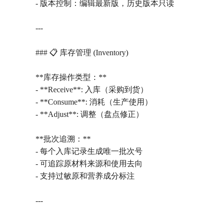
- 版本控制：编辑最新版，历史版本只读
---
### 📋 库存管理 (Inventory)
**库存操作类型：**
- **Receive**: 入库（采购到货）
- **Consume**: 消耗（生产使用）
- **Adjust**: 调整（盘点修正）
**批次追溯：**
- 每个入库记录生成唯一批次号
- 可追踪原材料来源和使用去向
- 支持过敏原和营养成分标注
---