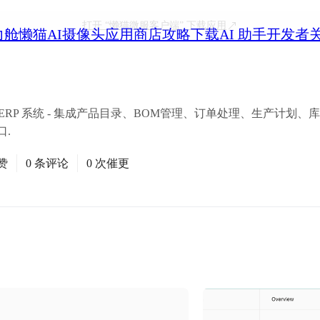
打开
“懒猫微服客户端”
下载应用
力舱
懒猫AI摄像头
应用商店
攻略
下载
AI 助手
开发者
RP 系统 - 集成产品目录、BOM管理、订单处理、生产计划、
口.
赞
0 条评论
0 次催更