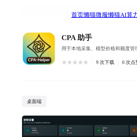
首页
懒猫微服
懒猫AI算
CPA 助手
用于本地采集、模型价格和额度管理的
9 次下载
0 次点
桌面端