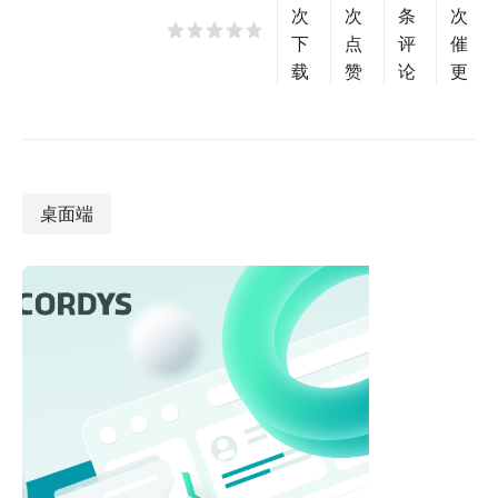
次
次
条
次
下
点
评
催
载
赞
论
更
桌面端