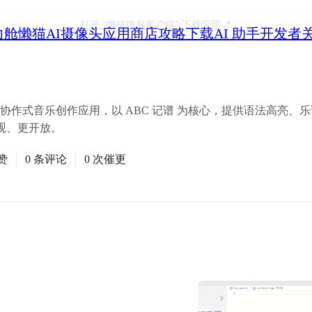
打开
“懒猫微服客户端”
下载应用
力舱
懒猫AI摄像头
应用商店
攻略
下载
AI 助手
开发者
个基于网页的协作式音乐创作应用，以 ABC 记谱 为核心，提供语法高
观、更开放。
赞
0 条评论
0 次催更