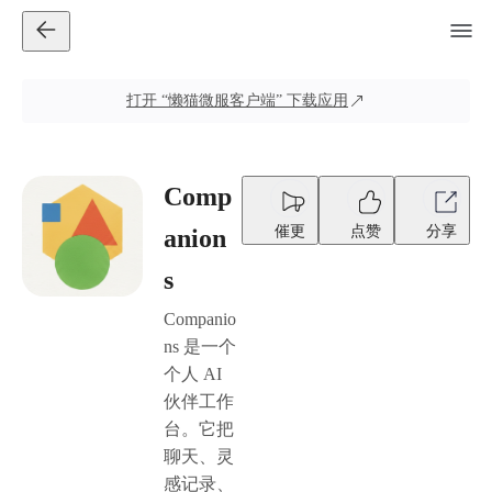
打开
“懒猫微服客户端”
下载应用
Comp
催更
点赞
分享
anion
s
Companio
ns 是一个
个人 AI
伙伴工作
台。它把
聊天、灵
感记录、