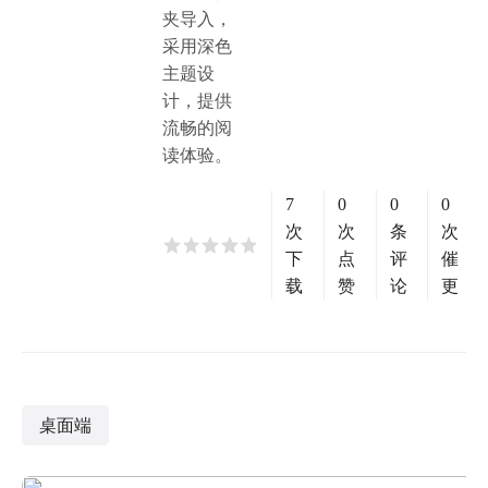
夹导入，
采用深色
主题设
计，提供
流畅的阅
读体验。
7
0
0
0
次
次
条
次
下
点
评
催
载
赞
论
更
桌面端