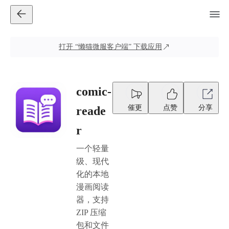
打开
“懒猫微服客户端”
下载应用
comic-
催更
点赞
分享
reade
r
一个轻量
级、现代
化的本地
漫画阅读
器，支持
ZIP 压缩
包和文件