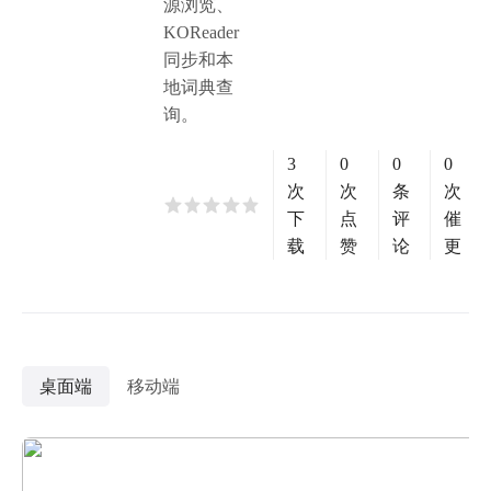
源浏览、
KOReader
同步和本
地词典查
询。
3
0
0
0
次
次
条
次
下
点
评
催
载
赞
论
更
桌面端
移动端