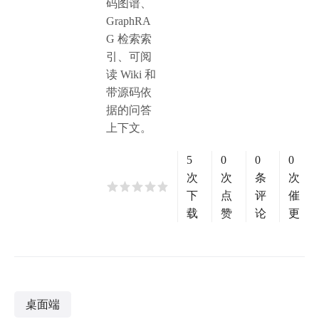
码图谱、
GraphRA
G 检索索
引、可阅
读 Wiki 和
带源码依
据的问答
上下文。
5
0
0
0
次
次
条
次
下
点
评
催
载
赞
论
更
桌面端