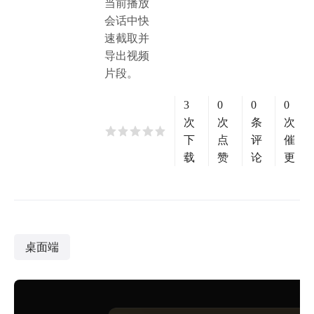
当前播放
会话中快
速截取并
导出视频
片段。
3
0
0
0
次
次
条
次
下
点
评
催
载
赞
论
更
桌面端