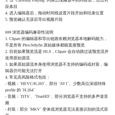
3. 当 `Currently Playing` 列表出现播放中的内容后，点击对
应条目
4. 进入编辑器后，拖动时间线设置片段开始和结束位置
5. 预览确认无误后导出视频片段
### 浏览器编码兼容性说明
1. Cliparr 的编辑器和导出链路依赖浏览器本地解码能力，
不是所有 Plex/Jellyfin 原始媒体都能直接预览
2. 目前如果预览流是 HLS，Cliparr 会自动跳过该预览流并
改用原始源流
3. 如果原始源流本身使用浏览器不支持的编码或封装，编
辑器仍可能无法打开
4. 常见高风险格式包括：
- 视频：`HEVC/H.265`、部分 `AV1`、少数高位深或特殊
profile 的 `H.264`
- 音频：`DTS`、`TrueHD`、部分浏览器不支持的多声道音
频
- 封装：部分 `MKV` 变体或浏览器无法直接识别的流式容