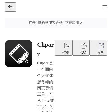
打开
“懒猫微服客户端”
下载应用
Clipar
催更
点赞
分享
r
Cliparr 是
一个面向
个人媒体
服务器的
网页剪辑
工具，可
从 Plex 或
Jellyfin 的