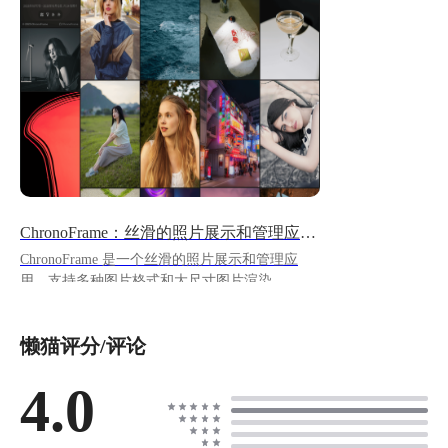
ChronoFrame：丝滑的照片展示和管理应用，附地图API注册教程
ChronoFrame 是一个丝滑的照片展示和管理应
用，支持多种图片格式和大尺寸图片渲染。
https://appstore.lazycat.cloud/#/shop/detail/cloud.laz
ycat.app.chronoframe ## 一、应用部署 ### 1.1
懒猫评分/评论
Mapbox 账号注册，获取公共访问令牌 应用首次
安装启动，需要在懒猫部署向导配置 Mapbox 公
共访问令牌，这个是使用地图 UI 功能所必须
4.0
的，如果令牌不对，会无法使用地图功能。 !
[image.png](https://lzc-playground-