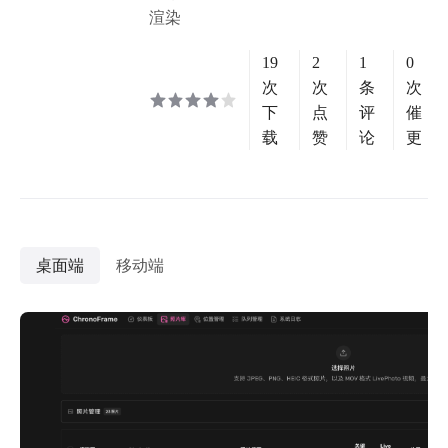
渲染
19
2
1
0
次
次
条
次
下
点
评
催
载
赞
论
更
桌面端
移动端