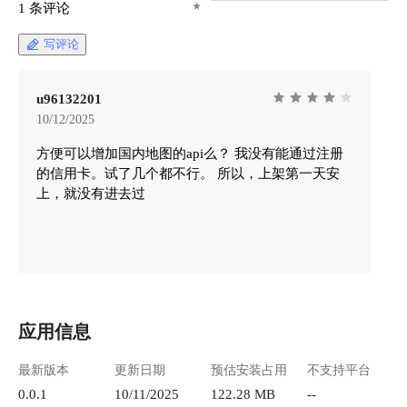
1301583638.cos.ap-
1 条评论
chengdu.myqcloud.com/guidelines/426/2f301bbb-
c886-4427-b33b-90b12ed08519.png "image.png")
写评论
首先直接访问 https://account.mapbox.com/access-
tokens/ 跳转到 Mapbox 的登录页面 ![image.png]
(https://lzc-playground-1301583638.cos.ap-
u96132201
chengdu.myqcloud.com/guidelines/426/9af4ee53-
10/12/2025
99df-46e6-a5f0-ac5a45768f55.png "image.png") 如
方便可以增加国内地图的api么？ 我没有能通过注册
果没有账号，点击底部的 Sign up 进行注册 !
[image.png](https://lzc-playground-
的信用卡。试了几个都不行。 所以，上架第一天安
1301583638.cos.ap-
上，就没有进去过
chengdu.myqcloud.com/guidelines/426/f075c7a2-
1e91-4c25-b2b3-6182097c1c22.png "image.png")
因为是自己使用，我们选择第二个 Individual，如
上图所示。 下面补充填写名称、邮箱、用户名和
密码就可以了，填写完后继续完成创建账号 !
[image.png](https://lzc-playground-
1301583638.cos.ap-
应用信息
chengdu.myqcloud.com/guidelines/426/a4f2de29-
bec0-4614-a7b1-92e10cc7c421.png "image.png") 如
最新版本
更新日期
预估安装占用
不支持平台
下，会往邮箱发送激活链接 ![image.png]
0.0.1
10/11/2025
122.28 MB
--
(https://lzc-playground-1301583638.cos.ap-