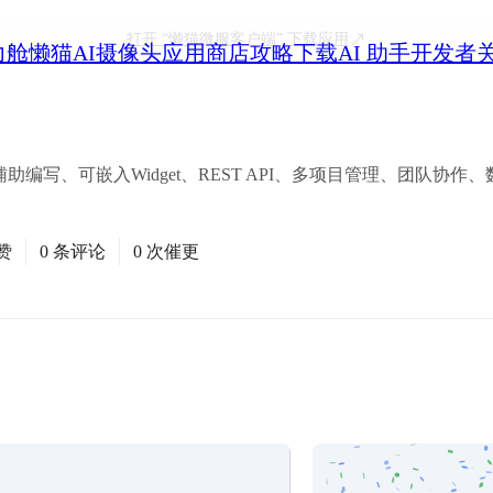
打开
“懒猫微服客户端”
下载应用
力舱
懒猫AI摄像头
应用商店
攻略
下载
AI 助手
开发者
辅助编写、可嵌入Widget、REST API、多项目管理、团队协
赞
0 条评论
0 次催更