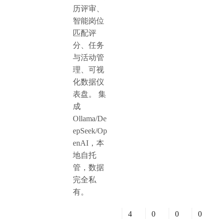
历评审、
智能岗位
匹配评
分、任务
与活动管
理、可视
化数据仪
表盘。 集
成
Ollama/De
epSeek/Op
enAI，本
地自托
管，数据
完全私
有。
4
0
0
0