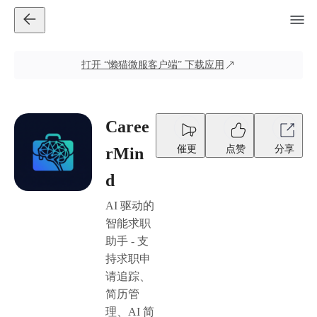
打开
“懒猫微服客户端”
下载应用
Caree
催更
点赞
分享
rMin
d
AI 驱动的
智能求职
助手 - 支
持求职申
请追踪、
简历管
理、AI 简