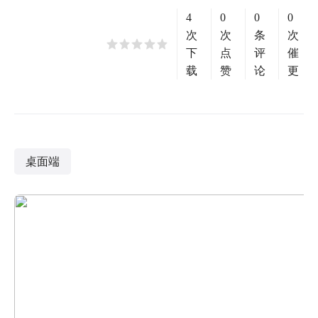
4
0
0
0
次
次
条
次
下
点
评
催
载
赞
论
更
桌面端