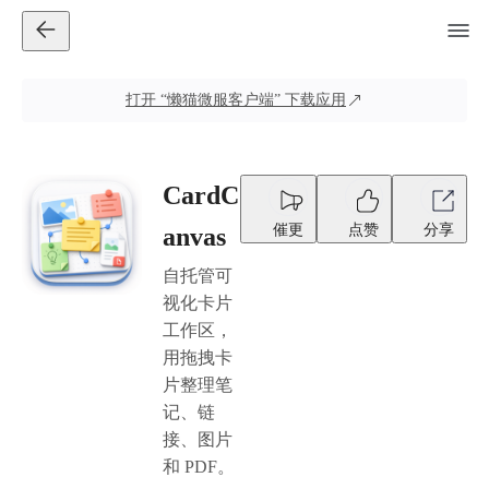
打开
“懒猫微服客户端”
下载应用
CardC
催更
点赞
分享
anvas
自托管可
视化卡片
工作区，
用拖拽卡
片整理笔
记、链
接、图片
和 PDF。