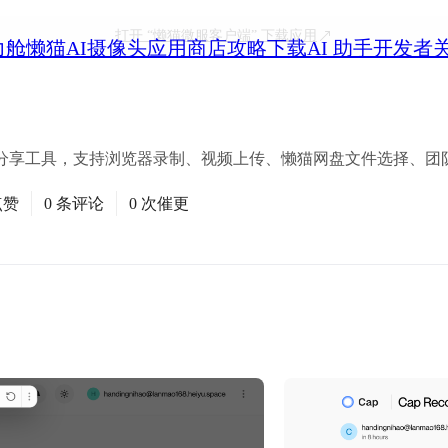
打开
“懒猫微服客户端”
下载应用
力舱
懒猫AI摄像头
应用商店
攻略
下载
AI 助手
开发者
分享工具，支持浏览器录制、视频上传、懒猫网盘文件选择、团
点赞
0 条评论
0 次催更