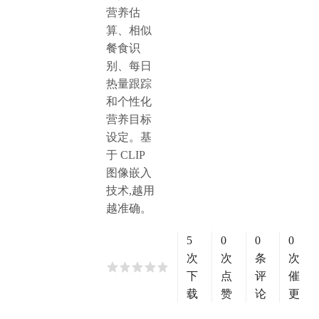
营养估
算、相似
餐食识
别、每日
热量跟踪
和个性化
营养目标
设定。基
于 CLIP
图像嵌入
技术,越用
越准确。
5
0
0
0
次
次
条
次
下
点
评
催
载
赞
论
更