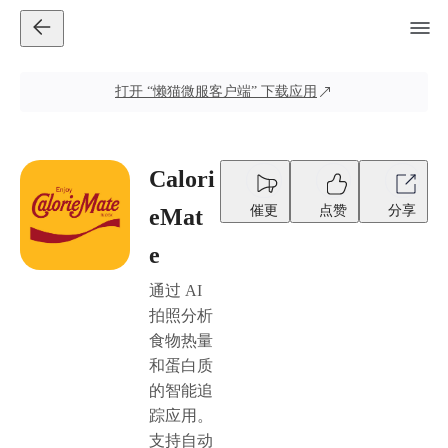
打开
“懒猫微服客户端”
下载应用
Calori
催更
点赞
分享
eMat
e
通过 AI
拍照分析
食物热量
和蛋白质
的智能追
踪应用。
支持自动